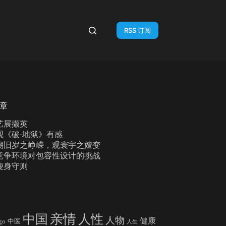
RSS 订阅
章
艺展撷英
观《破·地狱》有感
溯旧岁之峥嵘，观寰宇之嬗变
竞争环境对包容性设计的挑战
瘦身守则
亲情
中国
人性
人物
健康
go
中医
人生