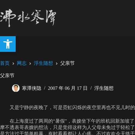
跳
至
内
容
打开工具栏
首页
网志
浮生随想
父亲节
父亲节
寒潭侠隐
2007 年 06 月 17 日
浮生随想
又是宁静的夜晚了，可是霓虹闪烁的夜空里再也不见儿时的
在上海度过了两周的“暑假”，表嫂坐下午的班机回新加坡了
摩不透表哥表嫂的想法，只是觉得这样为人父母未免过于轻松了
是方法过于简单粗暴，有时看看都让人心疼。不过欢欢今天终于