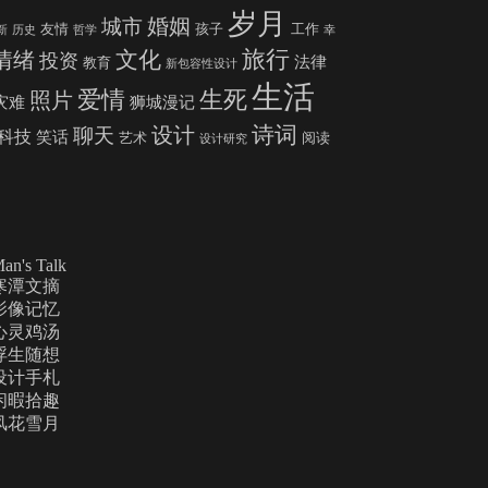
岁月
婚姻
城市
友情
孩子
工作
新
历史
哲学
幸
旅行
文化
情绪
投资
法律
教育
新包容性设计
生活
爱情
生死
照片
灾难
狮城漫记
诗词
设计
聊天
科技
笑话
艺术
阅读
设计研究
an's Talk
寒潭文摘
影像记忆
心灵鸡汤
浮生随想
设计手札
闲暇拾趣
风花雪月