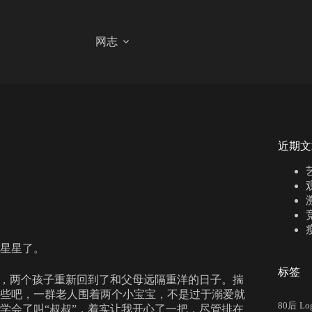
网志
近期文
星星了。
标签
，两个孩子重新回到了和父母远隔重洋的日子。揣
些吧，一群老人围着两个小宝宝，不是过于溺爱就
80后
Lo
学会了叫“叔叔”，着实让我开心了一把，尽管排在