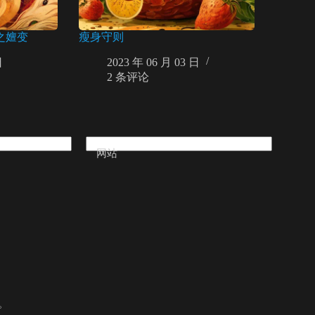
之嬗变
瘦身守则
日
2023 年 06 月 03 日
2 条评论
网站
。