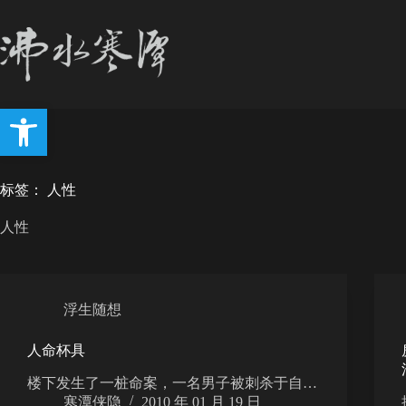
跳
至
内
容
打开工具栏
标签：
人性
人性
浮生随想
人命杯具
楼下发生了一桩命案，一名男子被刺杀于自…
寒潭侠隐
2010 年 01 月 19 日