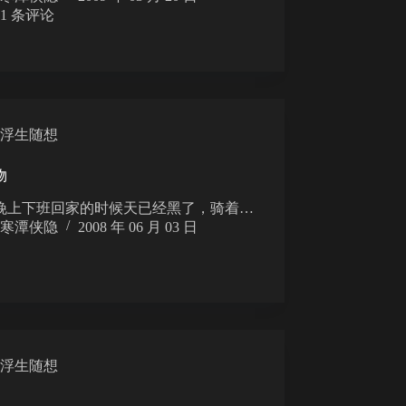
1 条评论
浮生随想
物
下班回家的时候天已经黑了，骑着…
寒潭侠隐
2008 年 06 月 03 日
浮生随想