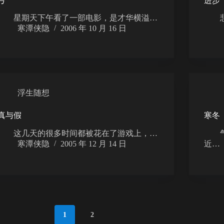
弓
进步
星期天下午看了一部电影，是才华横溢…
悲伤
寒潭侠隐
2006 年 10 月 16 日
浮生随想
真与假
寒冬
这几天的很多时间都被花在了游戏上，…
气温
寒潭侠隐
2005 年 12 月 14 日
近…
1
2