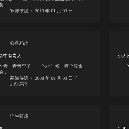
老…
寒潭侠隐
2010 年 01 月 03 日
心灵鸡汤
命中有贵人
小人
作者：青青李子 他小时候，有个算命
晚上
的…
寒潭侠隐
2008 年 09 月 03 日
3 条评论
浮生随想