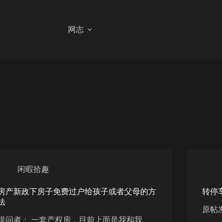
网志
闲暇拾趣
房产新政下房子免费过户给孩子或者父母的方
转停
法
原帖
提问者： 一套产权房，目前上面是我和我