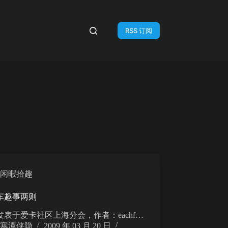
RSS 订阅
闲暇拾趣
车趣事两则
发表于爱卡社区上海分会，作者：eachf…
寒潭侠隐
2009 年 03 月 20 日