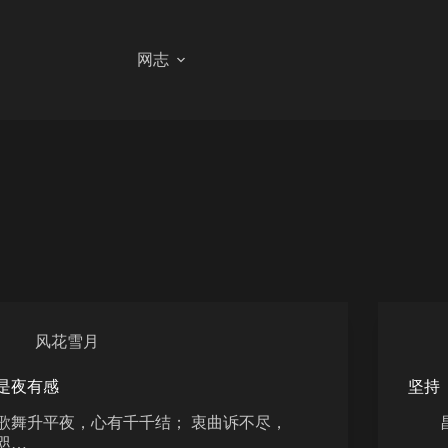
网志
风花雪月
是夜有感
坚持
歌舞升平夜，心有千千结； 衷曲诉不尽，
昌化
咫…