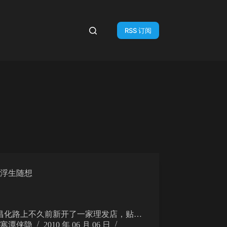
RSS 订阅
浮生随想
路上不久前新开了一家理发店，贴…
寒潭侠隐
2010 年 06 月 06 日