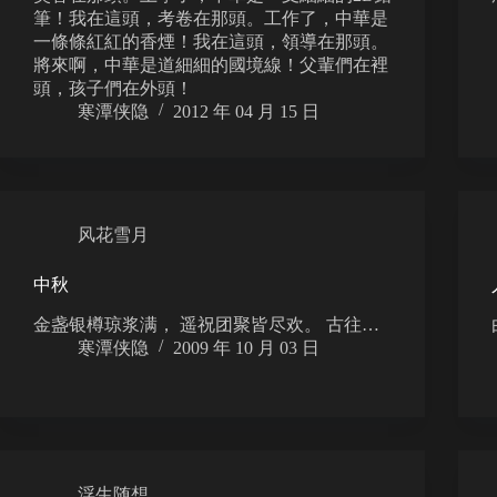
筆！我在這頭，考卷在那頭。工作了，中華是
一條條紅紅的香煙！我在這頭，領導在那頭。
將來啊，中華是道細細的國境線！父輩們在裡
頭，孩子們在外頭！
寒潭侠隐
2012 年 04 月 15 日
风花雪月
中秋
金盏银樽琼浆满， 遥祝团聚皆尽欢。 古往…
寒潭侠隐
2009 年 10 月 03 日
浮生随想