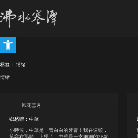
跳
至
内
容
打开工具栏
标签：
情绪
情绪
风花雪月
鄉愁體：中華
小時候，中華是一管白白的牙膏！我在這頭，
笑容在那頭。上學了，中華是一支細細的2B鉛