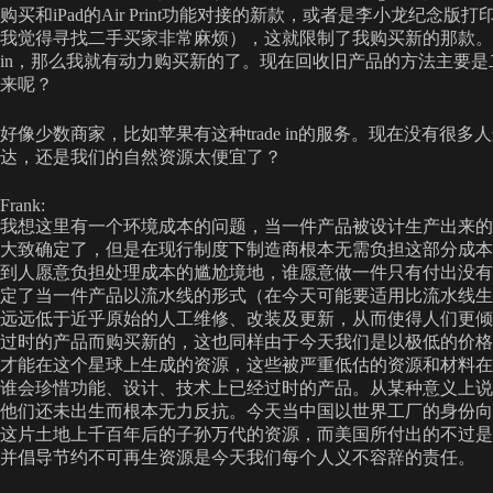
购买和iPad的Air Print功能对接的新款，或者是李小龙纪
我觉得寻找二手买家非常麻烦），这就限制了我购买新的那款。如果
in，那么我就有动力购买新的了。现在回收旧产品的方法主要
来呢？
好像少数商家，比如苹果有这种trade in的服务。现在没有
达，还是我们的自然资源太便宜了？
Frank:
我想这里有一个环境成本的问题，当一件产品被设计生产出来的
大致确定了，但是在现行制度下制造商根本无需负担这部分成本
到人愿意负担处理成本的尴尬境地，谁愿意做一件只有付出没有
定了当一件产品以流水线的形式（在今天可能要适用比流水线生
远远低于近乎原始的人工维修、改装及更新，从而使得人们更倾
过时的产品而购买新的，这也同样由于今天我们是以极低的价格
才能在这个星球上生成的资源，这些被严重低估的资源和材料在
谁会珍惜功能、设计、技术上已经过时的产品。从某种意义上说
他们还未出生而根本无力反抗。今天当中国以世界工厂的身份向
这片土地上千百年后的子孙万代的资源，而美国所付出的不过是
并倡导节约不可再生资源是今天我们每个人义不容辞的责任。