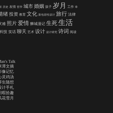
岁月
婚姻
城市
友情
孩子
工作
新
历史
哲学
幸
旅行
文化
情绪
投资
法律
教育
新包容性设计
生活
爱情
生死
照片
灾难
狮城漫记
诗词
设计
聊天
科技
笑话
艺术
阅读
设计研究
an's Talk
寒潭文摘
影像记忆
心灵鸡汤
浮生随想
设计手札
闲暇拾趣
风花雪月