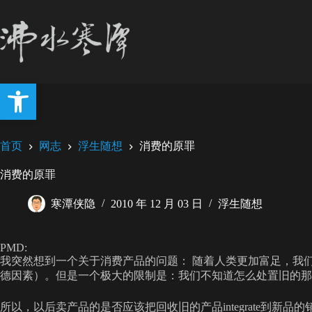
跳
至
内
容
打开工具栏
首页
网志
浮生随想
消费的原罪
消费的原罪
寒潭侠隐
2010 年 12 月 03 日
浮生随想
PMD:
我突然想到一个关于消费产品的问题： 随着人类更加富足，我
德因素）。但是一个极大的限制是：我们不知道怎么处置旧的那
所以，以后卖产品的是否应该把回收旧的产品integrate到新