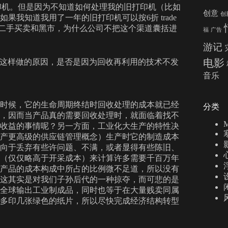
念版打印机。但是因为不知道如何处理我的旧打印机（比如
创意
创
我知道我用了一年的旧打印机可以按6折 trade
是二手买卖和黑市，为什么公司不把这个渠道囊括进
福
广告
游记
电影
很多人这样做的原因，是否是因为回收再利用的技术不发
音乐
时候，它的生命周期终结时回收处理的成本就已经
分类
，因而当产品真的需要回收处理时，就面临着找不
M
收益的事情呢？另一方面，工业化大生产的特性决
产更高级的供应链管理概念）生产时它的制造成本
向于丢弃有些许问题、不满，或者显得有些陈旧、
（仅仅略高于开采成本）来计算许多需要千百万年
产品的成本构成中所占的比例微不足道，所以没有
这其实是对我们子孙后代的一种掠夺，而可悲的是
全球输出工业制成品，同时也等于在大量贱卖同属
多印几张绿色的纸片，所以尽快完成经济结构转型