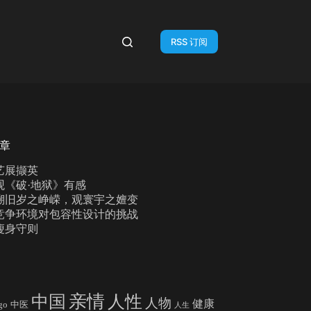
RSS 订阅
章
艺展撷英
观《破·地狱》有感
溯旧岁之峥嵘，观寰宇之嬗变
竞争环境对包容性设计的挑战
瘦身守则
亲情
中国
人性
人物
健康
go
中医
人生