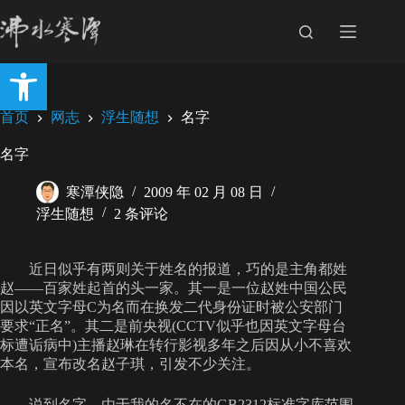
跳
至
内
打开工具栏
容
首页
网志
浮生随想
名字
名字
寒潭侠隐
2009 年 02 月 08 日
浮生随想
2 条评论
近日似乎有两则关于姓名的报道，巧的是主角都姓
赵——百家姓起首的头一家。其一是一位赵姓中国公民
因以英文字母C为名而在换发二代身份证时被公安部门
要求“正名”。其二是前央视(CCTV似乎也因英文字母台
标遭诟病中)主播赵琳在转行影视多年之后因从小不喜欢
本名，宣布改名赵子琪，引发不少关注。
说到名字，由于我的名不在的GB2312标准字库范围