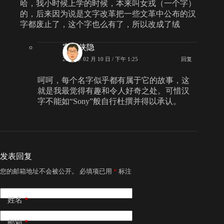
哈，我小时候上学的时候，本来叫女戎（一个字）
的，后来因为说是文字改革把一些文革中公布的汉
字都废止了，这个字也么有了，所以改成了绒
寒潭侠隐
2009 年 02 月 10 日 / 下午 1:25
回复
呵呵，每个名字似乎都有属于它的故事，这
就是我最觉得有趣和令人好奇之处。可惜汉
字不能如“Sony”般自行杜撰并得以承认。
发表回复
您的邮箱地址不会被公开。
必填项已用
*
标注
姓名
*
邮箱
*