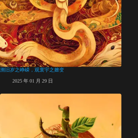
溯旧岁之峥嵘，观寰宇之嬗变
2025 年 01 月 29 日