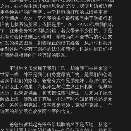
之内，在社会生活开始信息化的阶段，我便开始被迫使
用各种各样的同音字，中学起电脑打印的成绩单更是一
个学期改一次名，至今我的多个银行账号由于受银行老
旧的电脑系统所累，依旧是用*、?P、FANG代替我的名
字，往来业务常常因此出错，着实带来不少困扰。于是
我有时会怀念刚上小学时，学校为尚不会书写的小朋友
们发的橡皮图章，刻着端正的楷书姓名，从那时起我开
始对这两个字有了别样的认识和感情，也意识到它们将
与我终身相伴的千丝万缕的联系。
不过姓名虽然属于我们自己，却像我们被带来这个
世界一样，并不是我们自身意愿的产物，是我们的创造
者赋予我们的烙印。爸爸有六个兄弟姐妹，叔叔们的名
字都以生字结尾，六叔泽生与毛主席生日相同，但早年
夭折，我未曾谋面，爸爸按说该叫庆生，后来为了纪念
解放上海，便改成了克城，不过有时不知是有意还是无
心，爸爸会用克诚，汉字真是奇妙，克城与克诚，一个
偏旁的差异竟会改变两个字的含义。
爸爸告诉我起先爷爷给我取的名字是应端，从这个
名字可以看出他希望我成为一个品行正直的人，我并不