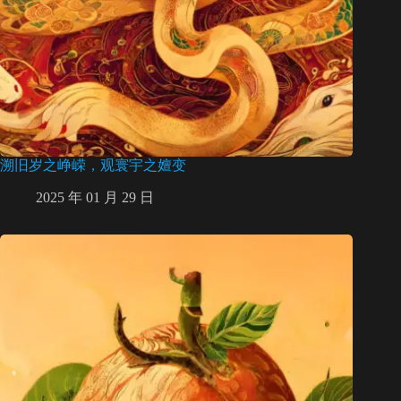
溯旧岁之峥嵘，观寰宇之嬗变
2025 年 01 月 29 日