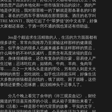
便负责产品的本地化和一些市场宣传品的设计。酒的产
地是伊莫拉，我对那里唯一的了解就是那条著名的F1赛
道，著名的巴西车手塞纳就在那里陨落。酒庄的名字叫
TRE MONTI，我给它起了个“翠梦缇”的中文名字，好像
大家都还喜欢，于酒一窍不通的我也算还有些助益。
Jen是个颇追求生活精致的人，生活的方方面面都有
很多讲究，常常向我推荐乃至灌输这样那样的健康观
念，似乎身边的很多人也越来越多有这样那样的禁忌，
什么喝牛奶不补钙反减钙，蛋类含有高度浓缩的蛋白
质，身体很难吸收，还含有复杂的荷尔蒙，容易使人产
生过敏；忌讳吃红肉，如猪肉、牛肉、羊肉、兔肉等
等……总之一大堆头头是道的理论，另有些人则是大大
咧咧的类型，想吃就吃，似乎也活得挺乐呵，好像生活
大多数的烦恼都是自找的，饿了就吃、困了就睡，这些
事情还要费心思琢磨，就没精神头干正事儿了。
分几个晚上看完了余华的《许三观卖血记》，财经
频道的节目嘉宾推荐的小说，就从箱子里翻出来看了。
和《活着》一样是那个时代背景的故事，平实的文字，
却是无比深刻的生活和苦难，今天的生活与之相比，好