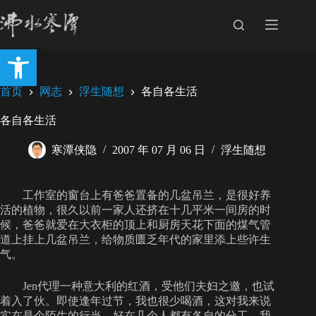
跳
至
内
打开工具栏
容
首页
网志
浮生随想
各自各生活
各自各生活
寒潭侠隐
2007 年 07 月 06 日
浮生随想
工作室的窗台上有爸爸置备的几盆吊兰，是很好养
活的植物，很久以前一家人还挤在十几平米一间房的时
候，爸爸就爱在大衣柜的顶上和厨房天花下面的煤气管
道上挂上几盆吊兰，给物质匮乏年代的家里添上些许生
气。
Jen代理一种意大利的红酒，受他们夫妇之邀，也试
着入了伙。即使逢年过节，我也很少喝酒，这对我来说
实在是个陌生的行当，好在几个人都有各自的分工，我