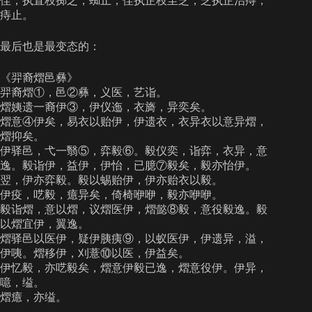
侄，执直枝掷之，蜘止，侄执芷枝至芝，芝执芷治痔，
痔止。
最后也是最变态的：
《羿裔熠邑彝》
羿裔熠①，邑②彝，义医，艺诣。
熠姨遗一裔伊③，伊仪迤，衣旖，异奕矣。
熠意④伊矣，易衣以贻伊，伊遗衣，衣异衣以意异熠，
熠抑矣。
伊驿邑，弋一翳⑤，弈毅⑥。毅仪奕，诣弈，衣异，意
逸。毅诣伊，益伊，伊怡，已臆⑦毅矣，毅亦怡伊。
翌，伊亦弈毅。毅以蜴贻伊，伊亦贻衣以毅。
伊疫，呓毅，癔异矣，倚椅咿咿，毅亦咿咿。
毅诣熠，意以熠，议熠医伊，熠懿⑧毅，意役毅逸。毅
以熠宜伊，翼逸。
熠驿邑以医伊，疑伊胰痍⑨，以蚁医伊，伊遗异，溢，
伊咦。熠移伊，刈薏⑩以医，伊益矣。
伊忆毅，亦呓毅矣，熠意伊毅已逸，熠意役伊。伊异，
噫，缢。
熠癔，亦缢。