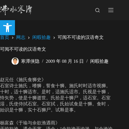
跳
至
内
打开工具栏
容
首页
网志
闲暇拾趣
可阅不可读的汉语奇文
可阅不可读的汉语奇文
寒潭侠隐
2009 年 08 月 16 日
闲暇拾趣
赵元任《施氏食狮史》
石室诗士施氏，嗜狮，誓食十狮。施氏时时适市视狮。
十时，适十狮适市。是时，适施氏适市。氏视是十狮，
恃矢势，使是十狮逝世。氏拾是十狮尸，适石室。石室
湿，氏使侍拭石室。石室拭，氏始试食是十狮。食时，
始识是十狮，实十石狮尸。试释是事。
杨富森《于瑜与余欲渔遇雨》
于瑜欲渔，遇余于寓。语余：“余欲渔于渝淤，与余渔渝