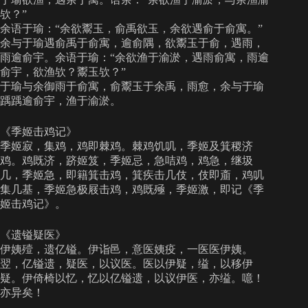
欤？”
余语于瑜：“余欲鬻玉，俞禹欲玉，余欲遇俞于俞寓。”
余与于瑜遇俞禹于俞寓，逾俞隅，欲鬻玉于俞，遇雨，
雨逾俞宇。余语于瑜：“余欲渔于渝淤，遇雨俞寓，雨逾
俞宇，欲渔欤？鬻玉欤？”
于瑜与余御雨于俞寓，俞鬻玉于余禹，雨愈，余与于瑜
踽踽逾俞宇，渔于渝淤。
《季姬击鸡记》
季姬寂，集鸡，鸡即棘鸡。棘鸡饥叽，季姬及箕稷济
鸡。鸡既济，跻姬笈，季姬忌，急咭鸡，鸡急，继圾
几，季姬急，即籍箕击鸡，箕疾击几伎，伎即齑，鸡叽
集几基，季姬急极屐击鸡，鸡既殛，季姬激，即记《季
姬击鸡记》。
《遗镒疑医》
伊姨殪，遗亿镒。伊诣邑，意医姨疫，一医医伊姨。
翌，亿镒遗，疑医，以议医。医以伊疑，缢，以移伊
疑。伊倚椅以忆，忆以亿镒遗，以议伊医，亦缢。噫！
亦异矣！