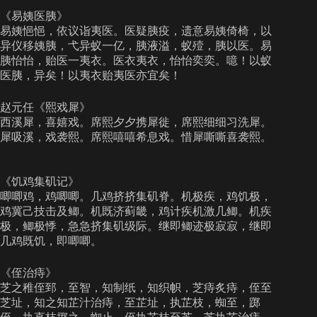
《易姨医胰》
易姨悒悒，依议诣夷医。医疑胰疫，遗意易姨倚椅，以
异仪移姨胰，弋异蚁一亿，胰液溢，蚁殪，胰以医。易
胰怡怡，贻医一夷衣。医衣夷衣，怡怡奕奕。噫！以蚁
医胰，异矣！以夷衣贻夷医亦宜矣！
赵元任《熙戏犀》
西溪犀，喜嬉戏。席熙夕夕携犀徙，席熙细细习洗犀。
犀吸溪，戏袭熙。席熙嘻嘻希息戏。惜犀嘶嘶喜袭熙。
《饥鸡集矶记》
唧唧鸡，鸡唧唧。几鸡挤挤集矶脊。机极疾，鸡饥极，
鸡冀己技击及鲫。机既济蓟畿，鸡计疾机激几鲫。机疾
极，鲫极悸，急急挤集矶级际。继即鲫迹极寂寂，继即
几鸡既饥，即唧唧。
《侄治痔》
芝之稚侄郅，至智，知制纸，知织帜，芝痔炙痔，侄至
芝址，知之知芷汁治痔，至芷址，执芷枝，蜘至，踯