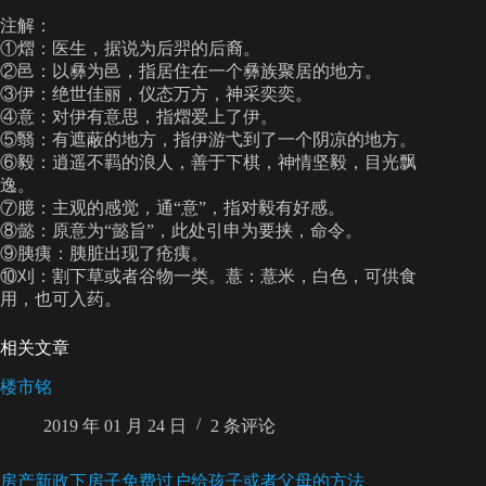
注解：
①熠：医生，据说为后羿的后裔。
②邑：以彝为邑，指居住在一个彝族聚居的地方。
③伊：绝世佳丽，仪态万方，神采奕奕。
④意：对伊有意思，指熠爱上了伊。
⑤翳：有遮蔽的地方，指伊游弋到了一个阴凉的地方。
⑥毅：逍遥不羁的浪人，善于下棋，神情坚毅，目光飘
逸。
⑦臆：主观的感觉，通“意”，指对毅有好感。
⑧懿：原意为“懿旨”，此处引申为要挟，命令。
⑨胰痍：胰脏出现了疮痍。
⑩刈：割下草或者谷物一类。薏：薏米，白色，可供食
用，也可入药。
相关文章
楼市铭
2019 年 01 月 24 日
2 条评论
房产新政下房子免费过户给孩子或者父母的方法