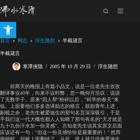
跳
至
内
打开工具栏
容
首页
网志
浮生随想
半截箴言
半截箴言
寒潭侠隐
2005 年 10 月 29 日
浮生随想
前两天的晚报上有篇小品文，说是一位老先生孜孜
翻译事业40年，向来不议时弊，忽一晚仰月浩叹，说误
了无数学子。原来“四人帮”粉碎以后，“科学的春天”来
临。上面要他们多多选译励志的格言，鼓励青年上进，
剔梳之余，老先生被爱迪生的那句名言深深吸引，于是
乎我们这一代大概也都人人知晓了那句有名的“天才就是
九十九份汗水加一份灵感”。岂知老先生说其实原文后面
应该还有一句：“但这一份灵感恰恰是最重要的！” 然而
审稿时，却被上面删掉了，从此，世人就只供奉爱迪生