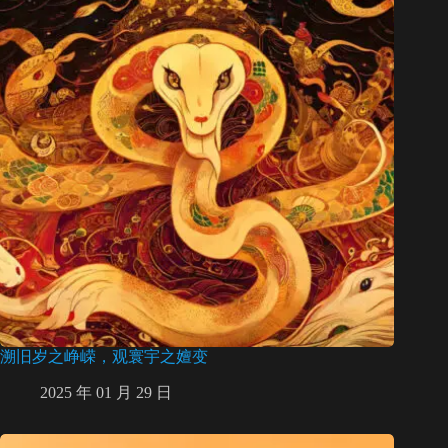
溯旧岁之峥嵘，观寰宇之嬗变
2025 年 01 月 29 日