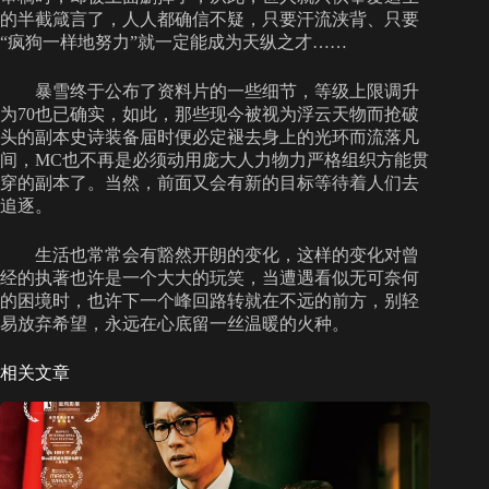
的半截箴言了，人人都确信不疑，只要汗流浃背、只要
“疯狗一样地努力”就一定能成为天纵之才……
暴雪终于公布了资料片的一些细节，等级上限调升
为70也已确实，如此，那些现今被视为浮云天物而抢破
头的副本史诗装备届时便必定褪去身上的光环而流落凡
间，MC也不再是必须动用庞大人力物力严格组织方能贯
穿的副本了。当然，前面又会有新的目标等待着人们去
追逐。
生活也常常会有豁然开朗的变化，这样的变化对曾
经的执著也许是一个大大的玩笑，当遭遇看似无可奈何
的困境时，也许下一个峰回路转就在不远的前方，别轻
易放弃希望，永远在心底留一丝温暖的火种。
相关文章