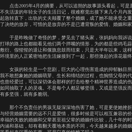
点击2005年4月的摘要，从可以追朔的故事源头看起，可是直
不失活泼的年轻女子的生活日记，很难察觉出接下来几个月内发生
起急转直下，出轨的丈夫颠覆了整个婚姻，成了她不能承受之重
了决绝的放弃，可惜的是放弃的不是已遭背叛的爱情、婚姻和家
于是昨晚做了奇怪的梦，梦见去了猪头家，张妈妈向我诉说
打球的路上也都能看见他们两个拌嘴的情形，为的都是些鸡毛蒜
敷衍、假惺惺的退让和偃旗息鼓而结束，只是大半年以来，这样
环境里的人正紧密地把生活嫁接到了一起，那些激起的浪花最终
女孩的轻生是一个悲剧，巨大的心理伤害造成的抑郁触目所
我不敢想象她的婚姻萌芽、生长和缔结的过程，也惋惜父母的代
也曾经爱过，可以深切体会那样的打击给整个精神世界造成的伤
如同抽取了人的灵魂。不是每个人都足够坚强，又或是坚强反而
有多坚强，就有多脆弱。
那个不负责任的男孩无疑深深地伤害了她，可是更使她挫折
与经营婚姻需要的远不只是爱情，很多时候是可以相互兼容的价
幸福的失败的婚姻和父辈甚至祖父辈的婚姻作比较，几十年的时
内涵和基础，却有着翻天覆地本质的不同，今天越来越多的婚姻