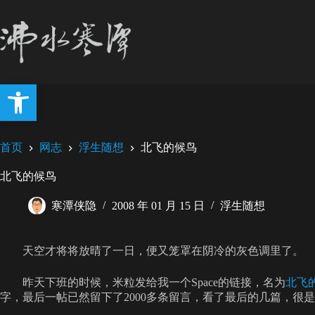
跳
至
内
容
打开工具栏
首页
网志
浮生随想
北飞的候鸟
北飞的候鸟
寒潭侠隐
2008 年 01 月 15 日
浮生随想
天空才将将放晴了一日，便又笼罩在阴冷的灰色调里了。
昨天下班的时候，米粒发给我一个Space的链接，名为
北飞
字，最后一帖已然留下了2000多条留言，看了最后的几篇，很