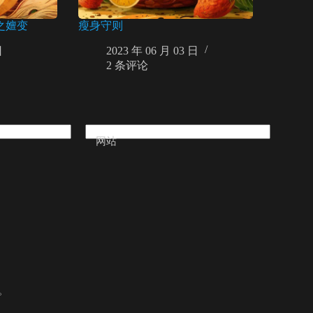
之嬗变
瘦身守则
日
2023 年 06 月 03 日
2 条评论
网站
。