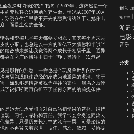
至夜深时阅读的指针指向了2007年，这依然是一个
创意
创
的变故将会迫使她放弃生命。状况从2007年10月
福
广告
，弥漫在生活里散不开去的悲观情绪终于让她作出
庭，而是生命的全部。
游记
电影
猪头和李梅几乎每天都要吵相骂，其实每个周末去
音乐
皮的小事，也总是以一方的看似不太情愿和半哄半
的磨合越来越让我觉得两个成长于相隔千里、迥异
都会在宽广的海洋里归于平静，等待下一次潮起。
分类
见是那样的熟悉，一样也是个玩魔兽世界的女生，
M
沟与隔阂没能使曾经的家成为她避风的港湾。终于
害，如果那感情曾被视为精神的支柱，崩塌之后便
成了被折断而再负担不了任何东西的的前提条件，
的是她无法承受和面对自己当初错误的选择。维持
值观，习惯，品格和责任。我常常会拿身边同龄人
代差异，只是历史长河中的沧海一粟，可是婚姻的
也许不再背负着家世、责任、感恩、依赖、妥协等