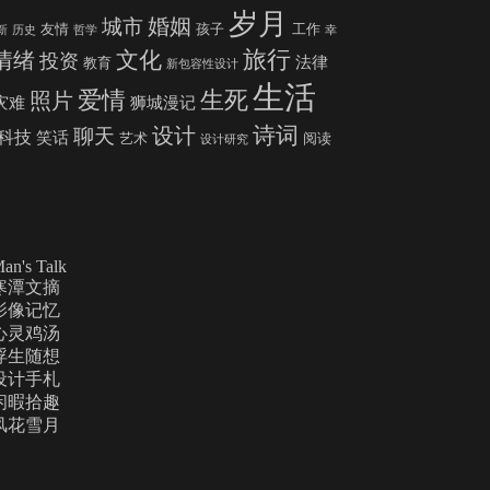
岁月
婚姻
城市
友情
孩子
工作
新
历史
哲学
幸
旅行
文化
情绪
投资
法律
教育
新包容性设计
生活
爱情
生死
照片
灾难
狮城漫记
诗词
设计
聊天
科技
笑话
艺术
阅读
设计研究
an's Talk
寒潭文摘
影像记忆
心灵鸡汤
浮生随想
设计手札
闲暇拾趣
风花雪月