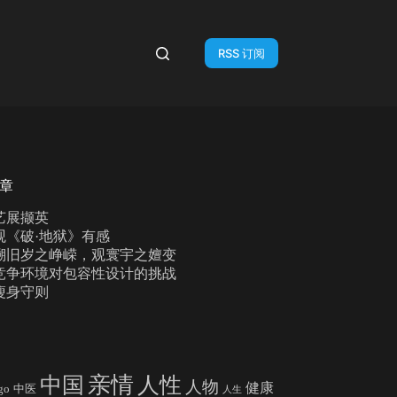
RSS 订阅
章
艺展撷英
观《破·地狱》有感
溯旧岁之峥嵘，观寰宇之嬗变
竞争环境对包容性设计的挑战
瘦身守则
亲情
中国
人性
人物
健康
go
中医
人生