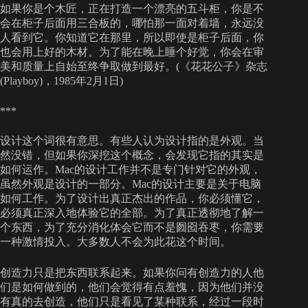
如果你是个木匠，正在打造一个漂亮的五斗柜，你是不
会在柜子后面用三合板的，哪怕那一面对着墙，永远没
人看到它。你知道它在那里，所以即使是柜子后面，你
也会用上好的木材。为了能在晚上睡个好觉，你会在审
美和质量上自始至终争取做到最好。(《花花公子》杂志
(Playboy)，1985年2月1日)
***
设计这个词很有意思。有些人认为设计指的是外观。当
然没错，但如果你深挖这个概念，会发现它指的其实是
如何运作。Mac的设计工作并不是专门针对它的外观，
虽然外观是设计的一部分。Mac的设计主要是关于电脑
如何工作。为了设计出真正杰出的作品，你必须懂它，
必须真正深入地体验它的全部。为了真正透彻地了解一
个东西，为了充分消化体会它而不是囫囵吞枣，你需要
一种激情投入。大多数人不会为此花这个时间。
创造力只是把东西联系起来。如果你问有创造力的人他
们是如何做到的，他们会觉得有点羞愧，因为他们并没
有真的去创造，他们只是看见了某种联系，经过一段时