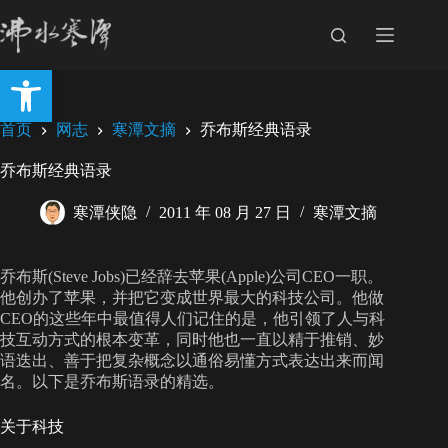
跳
至
内
打开工具栏
容
首页
网志
寒潭文摘
乔布斯经典语录
乔布斯经典语录
寒潭侠隐
2011 年 08 月 27 日
寒潭文摘
乔布斯(Steve Jobs)已经辞去苹果(Apple)公司CEO一职。
他创办了苹果，并把它变成世界最大的科技公司。他做
CEO的这些年中最值得人们记住的是，他引领了人与科
技互动方式的根本变革，同时他也一直以精于推销、妙
语迭出、善于把复杂概念以通俗易懂方式表达出来而闻
名。以下是乔布斯语录的精选。
关于科技