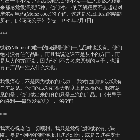
写出一本小说，你就必须先去读小说──让大多数人读起
来都感觉很深奥那种。他们对/q-z的了解程度不会超过对
摩尔斯电码(Morse code)的了解。这就是Macintosh的精髓
所在。[《花花公子》杂志，1985年2月1日]
***
微软(Microsoft)唯一的问题是他们一点品味也没有。他们
绝对没有任何品味。而且我说这话不是从小的方面，而
是从大的方面说，因为他们不去考虑原创的点子，也没
有在产品中注入什么文化。
我很痛心，不是因为微软的成功──我对他们的成功没有
任何意见。他们的成功在很大程度上是应得的。我有意
见的是，他们做出来的真的只是三流的产品。[《书呆子
的胜利──微软发家史》，1996年]
***
我衷心祝愿他一切顺利。我只是觉得他和微软有点狭
隘。要是他年轻的时候服用过迷幻药，或是去过嬉皮士