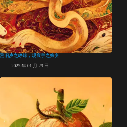
溯旧岁之峥嵘，观寰宇之嬗变
2025 年 01 月 29 日