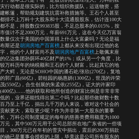
灾行动都是很实际的，比方组织救援队，运送物资，搭
建帐篷，帮助规划建筑抗震补救措施等。王石个人甚至
都排不上万科十大股东和十大流通股股东，估计连100大
都不是，持股数仅993835股，不足总股本的0.015%，按
市值计不足2000万元，年薪691万元，这在今天亿万富翁
数量仅次于美国的中国算得上什么大富豪吗？无论是福
布斯还是
胡润房地产百富榜
上都从来没有出现过他的名
字，他的个人财富尚不及
胡润房地产百富榜
上敬佩末座
的亿达集团孙荫环40亿财产的1%；或从另一个角度，比
较万科历年的纳税额和王石的个人财富，比起其它的地
产大鳄，无论是SOHO中国的潘石屹/张欣(270亿)，复地
的郭广昌(60亿)，碧桂园的杨惠妍(1300亿)，世茂的许荣
茂(550亿)，合生创展的朱孟依(255亿)，证大的许家印
(400亿)……他的获取和他所创造的财富比例是非常非常
低的，业界还能找得出第二个吗？比起那些敛财数十数
百乃至上千亿，捐出几千万的人来说，谁对这个社会的
贡献更大，索取更少呢？作为并非第一大股东的董事
长，万科公司制度规定的每年的慈善类费用额度为1000
万元，其中500万元用于公司总部所在地广东省的一些项
目，300万元已在年初的雪灾中捐出，震后的200万捐款
的确已是董事会授权的上限，毕竟这是公司所有股东的