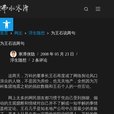
跳
至
内
打开工具栏
容
首页
网志
浮生随想
为王石说两句
为王石说两句
寒潭侠隐
2008 年 05 月 23 日
浮生随想
2 条评论
这两天，万科的董事长王石再度成了网络舆论风口
浪尖的人物，不是因为房价，也无关地产，全然因为万
科集团地震之初的捐款数额和王石个人的一些言论。
网上太多的网民朋友都习惯于凭自己受到挑唆、煽
动的主观臆断和情绪对自己并不了解或一知半解的事情
盖棺定论。王石几乎是知名地产公司中占股最少的老板
了，基本上只是个有一定股份的职业经理人。万科的救