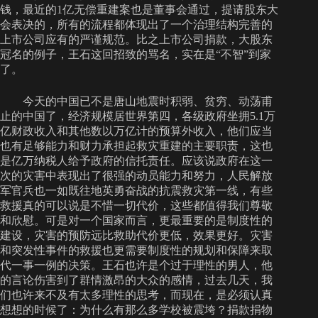
钱，最近的1亿无偿重建案也是董事会通过，提请股东大
会表决的，所有的流程都体现出了一个治理结构完善的
上市公司应有的严谨规范。比之上市公司捐款，大股东
冠名的例子，王石这回招致的骂名，实在是“不智”到家
了。
今天的中国已不是唐山地震时积弱、贫穷、动荡甫
止的中国了，经济规模居世界第四，各级政府坐拥5.1万
亿财政收入和其他数以万亿计的预算外收入，他们应当
也有足够能力和财力承担起救灾重建的主要职责，这也
是亿万纳税人给予政府的信托责任。应该说政府在这一
次的灾害中表现出了很强的动员能力和努力，人民解放
军官兵也一如既往地英勇奋战的抗震救灾第一线，有些
救援真的可以说是不惜一切代价，这些都值得我们尊敬
和欣慰。可是对一个国家而言，更最重要的是制度性的
建设，灾害的预防远比救助代价更低，效果更好。灾害
和突发性事件的救援也更需要制度性的规划和保障来取
代一事一例的决策。王石也许是个过于理性的男人，他
的言论伤害到了群情激昂的大众的感情，过去几天，我
们也许来不及有太多理性的思考，而现在，是必须认真
想想的时候了：为什么有那么多学校被震垮？捐款捐物