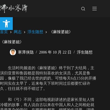
跳
至
内
打开工具栏
容
首页
网志
浮生随想
《麻辣婆媳》
《麻辣婆媳》
寒潭侠隐
2006 年 10 月 22 日
浮生随想
生活时尚频道的《麻辣婆媳》终于到了大结局，主
演归亚蕾和鲁园都是我特别喜欢的女演员，尤其是鲁
园，像极了我已经去世的奶奶。可惜每天6点15分的开播
时间实在太早了，近来每天下班时间过后都要忙碌许
久，往往就不得不错过了。
和《弓》不同，这部电视剧讲述的是家长里短人情
冷暖的故事，有人说自古以来在中国人和人之间相处就
是最复杂的学问，在拥挤的都市，细腻的生活里，演绎