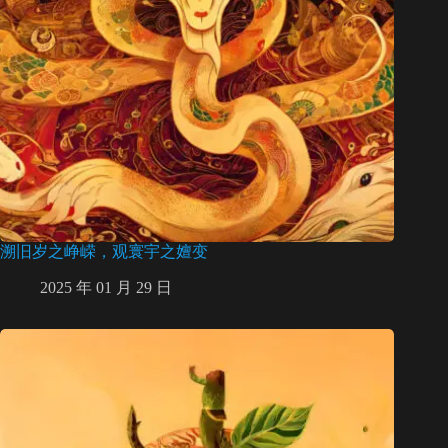
溯旧岁之峥嵘，观寰宇之嬗变
2025 年 01 月 29 日