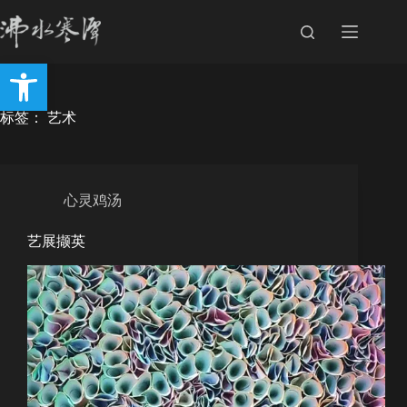
跳
至
内
打开工具栏
容
标签：
艺术
心灵鸡汤
艺展撷英