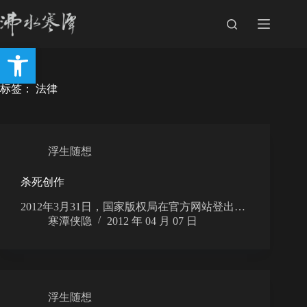
跳
至
内
打开工具栏
容
标签：
法律
浮生随想
杀死创作
2012年3月31日，国家版权局在官方网站登出…
寒潭侠隐
2012 年 04 月 07 日
浮生随想