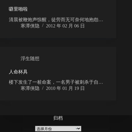
噼里啪啦
清晨被鞭炮声惊醒，徒劳而无可奈何地抱怨…
寒潭侠隐
2012 年 02 月 06 日
浮生随想
人命杯具
楼下发生了一桩命案，一名男子被刺杀于自…
寒潭侠隐
2010 年 01 月 19 日
归档
归