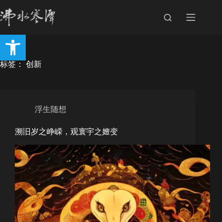
跳
至
内
打开工具栏
容
标签：
创新
浮生随想
溯旧岁之峥嵘，观寰宇之嬗变