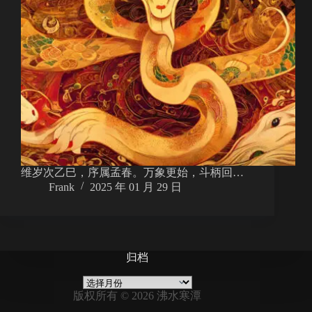
维岁次乙巳，序属孟春。万象更始，斗柄回…
Frank
2025 年 01 月 29 日
归档
归
档
版权所有 © 2026 沸水寒潭