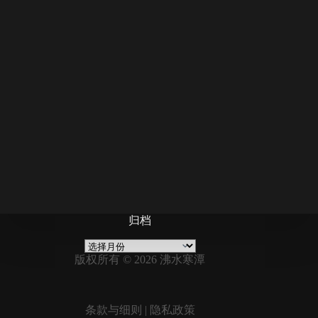
归档
归
档
版权所有 © 2026 沸水寒潭
条款与细则
|
隐私政策