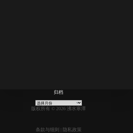
归档
归
档
版权所有 © 2026 沸水寒潭
条款与细则
|
隐私政策