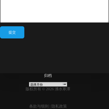
提交
归档
归
档
版权所有 © 2026 沸水寒潭
条款与细则
|
隐私政策